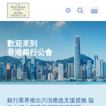
歡迎來到
香港銀行公會
銀行業界推出六項應急支援措施 協
銀