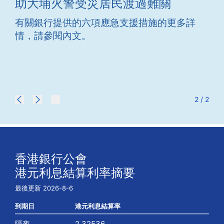
助大埔火警受災居民渡過難關
火
有關銀行提供的六項應急支援措施的更多詳
有
情，請參閱內文。
參
2 / 2
香港銀行公會
港元利息結算利率摘要
最後更新 2026-8-6
到期日
港元利息結算率
隔夜
2.32536