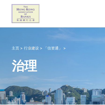
主页 >
行业建设 >
「信资通」 >
治理