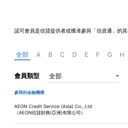
認可會員是信貸提供者或獲准參與「信資通」的其
全部
A
B
C
D
E
F
G
H
會員類型
參與的金融機構
AEON Credit Service (Asia) Co., Ltd
（AEON信貸財務(亞洲)有限公司）