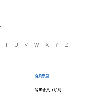
。
T
U
V
W
X
Y
Z
會員類型
認可會員（類別二）