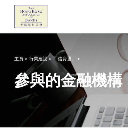
主頁 >
行業建設 >
「信資通」 >
參與的金融機構