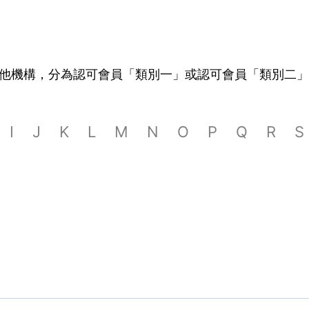
他機構，分為認可會員「類別一」或認可會員「類別二」
I
J
K
L
M
N
O
P
Q
R
S