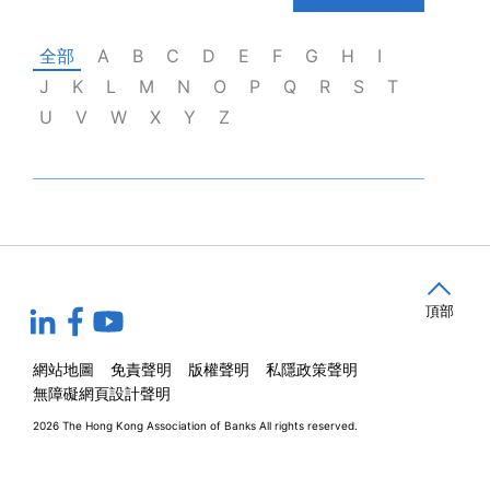
全部
A
B
C
D
E
F
G
H
I
J
K
L
M
N
O
P
Q
R
S
T
U
V
W
X
Y
Z
頂部
網站地圖
免責聲明
版權聲明
私隱政策聲明
無障礙網頁設計聲明
2026 The Hong Kong Association of Banks
All rights reserved.