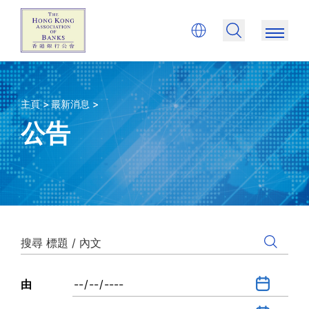
主頁 >
最新消息 >
公告
由