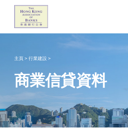
主頁 >
行業建設 >
商業信貸資料