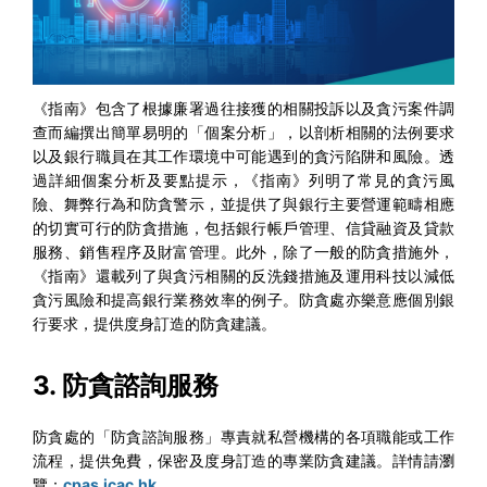
《指南》包含了根據廉署過往接獲的相關投訴以及貪污案件調
查而編撰出簡單易明的「個案分析」，以剖析相關的法例要求
以及銀行職員在其工作環境中可能遇到的貪污陷阱和風險。透
過詳細個案分析及要點提示，《指南》列明了常見的貪污風
險、舞弊行為和防貪警示，並提供了與銀行主要營運範疇相應
的切實可行的防貪措施，包括銀行帳戶管理、信貸融資及貸款
服務、銷售程序及財富管理。此外，除了一般的防貪措施外，
《指南》還載列了與貪污相關的反洗錢措施及運用科技以減低
貪污風險和提高銀行業務效率的例子。防貪處亦樂意應個別銀
行要求，提供度身訂造的防貪建議。
3. 防貪諮詢服務
防貪處的「防貪諮詢服務」專責就私營機構的各項職能或工作
流程，提供免費，保密及度身訂造的專業防貪建議。詳情請瀏
覽：
cpas.icac.hk
.