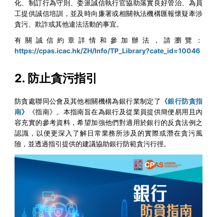
化、制訂行為守則、委派誠信執行官協助落實良好管治、為員
工提供誠信培訓，並及時向廉署或相關執法機構匯報懷疑牽涉
貪污、欺詐或其他違法活動的事宜。
有關誠信約章詳情和參加辦法，請瀏覽：
https://cpas.icac.hk/ZH/Info/TP_Library?cate_id=10046
2. 防止貪污指引
防貪處聯同公會及其他相關機構為銀行業制定了
《銀行防貪指
南》
《指南》。本指南旨在為銀行及從業員提供簡便易用且內
容充實的參考資料，希望加強他們對適用於銀行的反貪法例之
認識，以便更深入了解日常業務所涉及的實際或潛在貪污風
險，並透過指引提供的建議協助銀行防範貪污行徑。