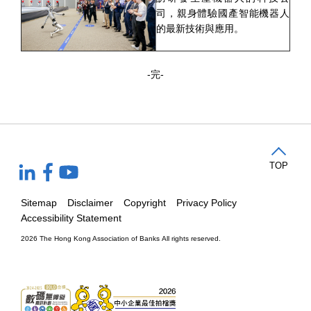
司，親身體驗國產智能機器人
的最新技術與應用。
-完-
TOP
Sitemap
Disclaimer
Copyright
Privacy Policy
Accessibility Statement
2026 The Hong Kong Association of Banks
All rights reserved.