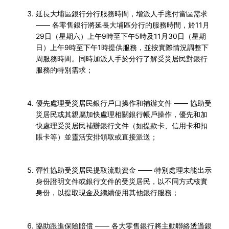
延長大埔區銀行分行服務時間，增派人手應付當區需求
——
各零售銀行將延長大埔區分行的服務時間，於
11
月
29
日（星期六）上午
9
時至下午
5
時及
11
月
30
日（星期
日）上午
9
時至下午
1
時提供服務，並按實際情況調整下
周服務時間。同時加派人手於分行了解受災居民對銀行
服務的特別需求；
優先處理受災居民銀行戶口操作和補辦文件
——
協助受
災居民或其親屬加快處理相關銀行帳戶操作，優先和加
快處理受災居民補辦銀行文件（如提款卡、信用卡和扣
賬卡等）並靈活安排領取或直接派送；
彈性協助受災居民提取流動資金
——
特別處理未能出示
身份證明文件或銀行文件的受災居民，以不同方式核實
身份，以提取現金及繼續使用其他銀行服務；
協助跟進保險賠償
——
各大零售銀行將主動聯絡透過銀