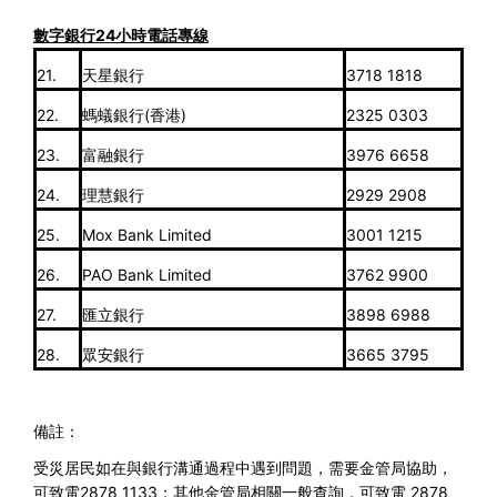
數字銀行
24
小時電話專線
21.
天星銀行
3718 1818
22.
螞蟻銀行(香港)
2325 0303
23.
富融銀行
3976 6658
24.
理慧銀行
2929 2908
25.
Mox Bank Limited
3001 1215
26.
PAO Bank Limited
3762 9900
27.
匯立銀行
3898 6988
28.
眾安銀行
3665 3795
備註：
受災居民如在與銀行溝通過程中遇到問題，需要金管局協助，
可致電
2878 1133
；其他金管局相關一般查詢，可致電
2878