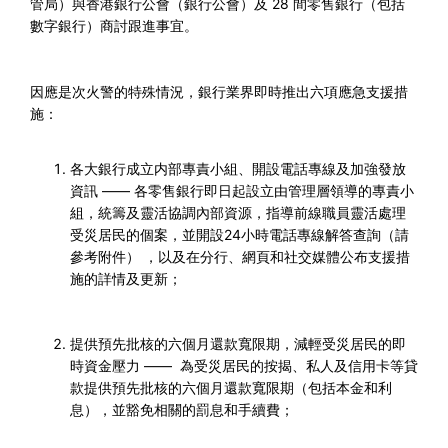
管局）與香港銀行公會（銀行公會）及
28
間零售銀行（包括
數字銀行）商討跟進事宜。
因應是次火警的特殊情況，銀行業界即時推出六項應急支援措
施：
各大銀行成立内部專責小組、開設電話專線及加強發放
資訊
——
各零售銀行即日起設立由管理層領導的專責小
組，統籌及靈活協調內部資源，指導前線職員靈活處理
受災居民的個案，並開設
24
小時電話專線解答查詢（請
參考附件） ，以及在分行、網頁和社交媒體公布支援措
施的詳情及更新；
提供預先批核的六個月還款寬限期，減輕受災居民的即
時資金壓力
——
為受災居民的按揭、私人及信用卡等貸
款提供預先批核的六個月還款寬限期（包括本金和利
息），並豁免相關的罰息和手續費；