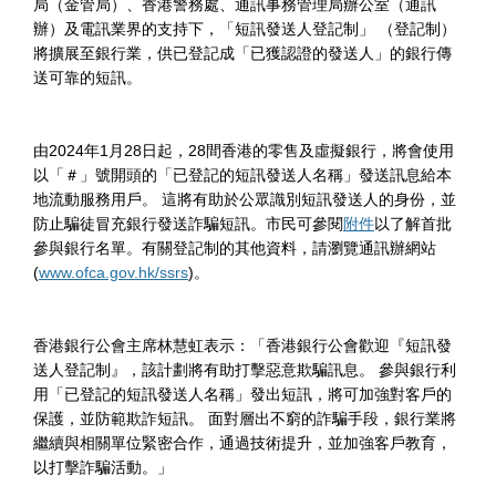
局（金管局）、香港警務處、通訊事務管理局辦公室（通訊
辦）及電訊業界的支持下，「短訊發送人登記制」 （登記制）
將擴展至銀行業，供已登記成「已獲認證的發送人」的銀行傳
送可靠的短訊。
由
2024
年
1
月
28
日起，
28
間香港的零售及虛擬銀行，將會使用
以「＃」號開頭的「已登記的短訊發送人名稱」發送訊息給本
地流動服務用戶。 這將有助於公眾識別短訊發送人的身份，並
防止騙徒冒充銀行發送詐騙短訊。市民可參閱
附件
以了解首批
參與銀行名單。有關登記制的其他資料，請瀏覽通訊辦網站
(
www.ofca.gov.hk/ssrs
)。
香港銀行公會主席林慧虹表示：「香港銀行公會歡迎『短訊發
送人登記制』，該計劃將有助打擊惡意欺騙訊息。 參與銀行利
用「已登記的短訊發送人名稱」發出短訊，將可加強對客戶的
保護，並防範欺詐短訊。 面對層出不窮的詐騙手段，銀行業將
繼續與相關單位緊密合作，通過技術提升，並加強客戶教育，
以打擊詐騙活動。」